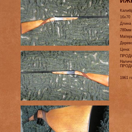
ИЖК
Калиб
16х70
Длина
780мм
Матер
Дерево
Цена:
ПРОД
Налич
ПРОД
1961 г