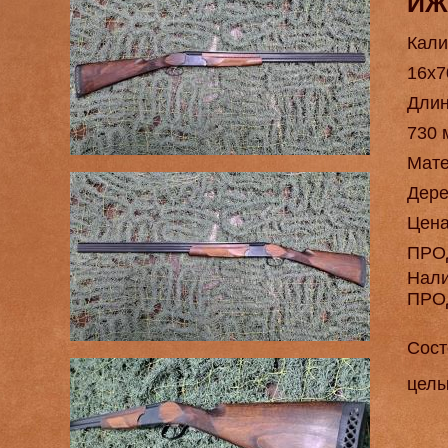
ИЖ
Кали
16х7
Длин
730 
Мат
Дере
Цен
ПРО
Нал
ПРО
Сост
целы