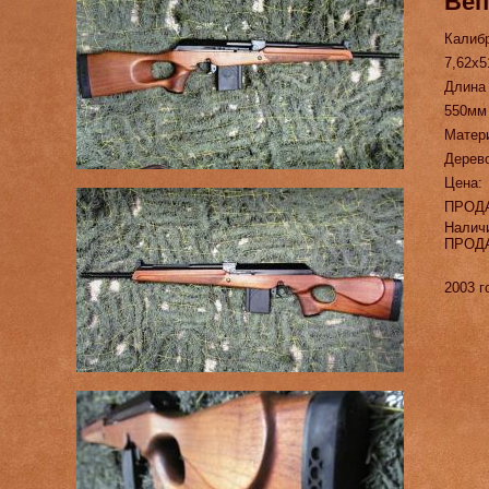
Веп
Калиб
7,62х5
Длина
550мм
Матер
Дерев
Цена:
ПРОД
Налич
ПРОД
2003 г