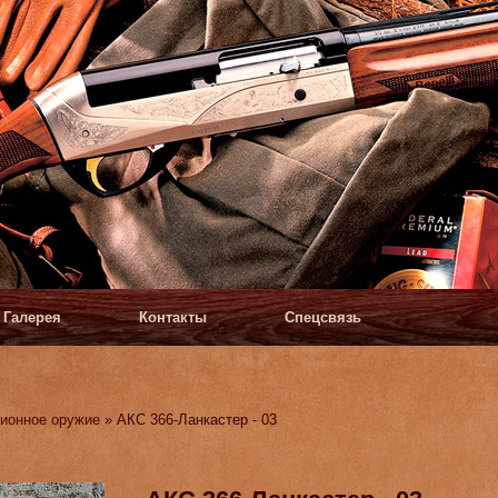
Галерея
Контакты
Спецсвязь
ионное оружие
» АКС 366-Ланкастер - 03