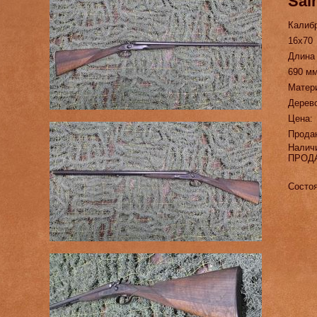
Sai
Калиб
16х70
Длина
690 м
Матер
Дерев
Цена:
Прода
Налич
ПРОД
Состоя