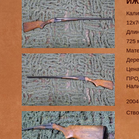
ИЖ
Кали
12х7
Длин
725 
Мат
Дере
Цен
ПРО
Нал
2004
Ство