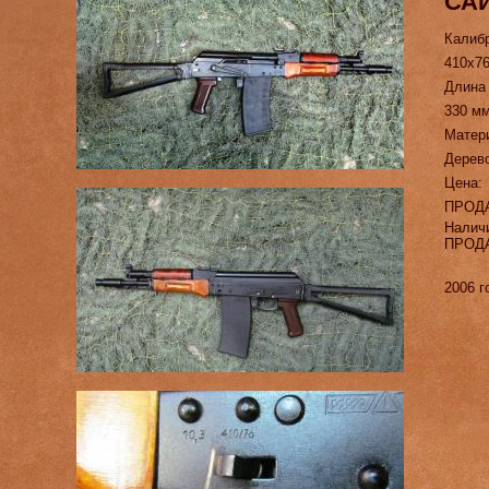
САЙ
Калиб
410х7
Длина
330 м
Матер
Дерев
Цена:
ПРОД
Налич
ПРОД
2006 г