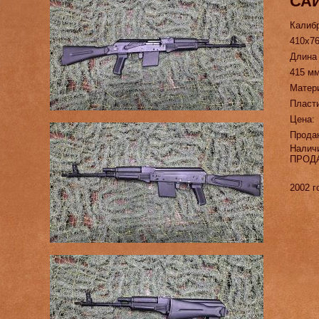
САЙ
Калиб
410х7
Длина
415 м
Матер
Пласт
Цена:
Прода
Налич
ПРОД
2002 г