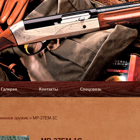
Галерея
Контакты
Спецсвязь
ионное оружие
» МР-27ЕМ-1С