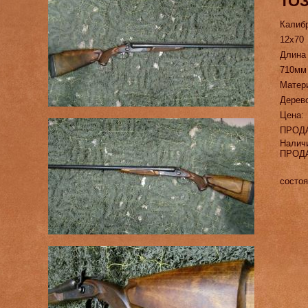
ТОЗ
Калиб
12х70
Длина
710мм
Матер
Дерев
Цена:
ПРОД
Налич
ПРОД
состо