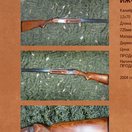
ИЖ
Калиб
12х70
Длина
725мм
Матер
Дерев
Цена:
ПРОД
Налич
ПРОД
2004 г