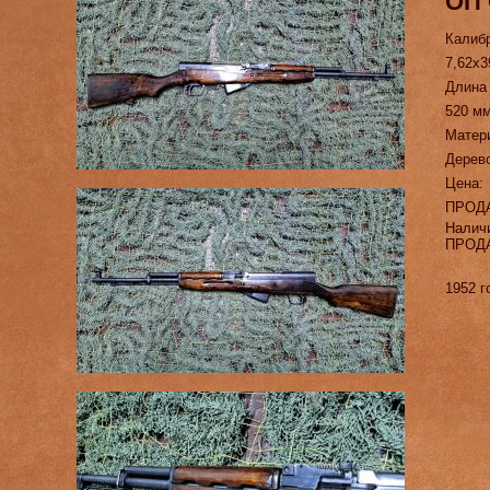
ОП
Калиб
7,62х3
Длина
520 м
Матер
Дерев
Цена:
ПРОД
Налич
ПРОД
1952 г