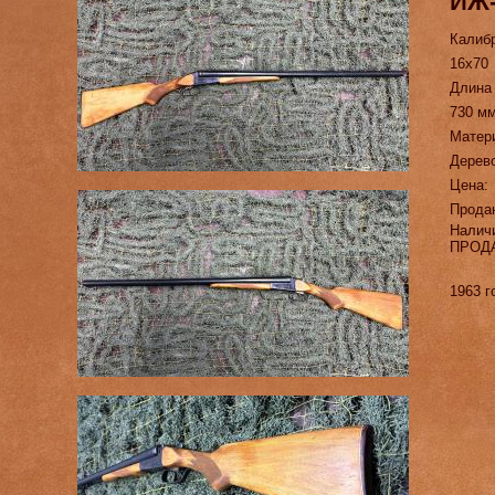
ИЖ-
Калиб
16х70
Длина
730 м
Матер
Дерев
Цена:
Прода
Налич
ПРОД
1963 г