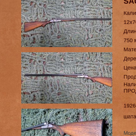
SA
Кали
12х7
Длин
750 
Мат
Дере
Цен
Про
Нал
ПРО
1926
шата
Моде