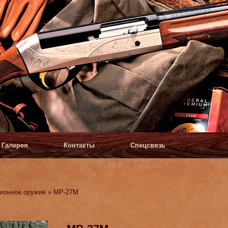
Галерея
Контакты
Спецсвязь
ионное оружие
» МР-27М