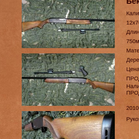
Бе
Кали
12х7
Длин
750м
Мат
Дере
Цен
ПРО
Нал
ПРО
2010
Руко