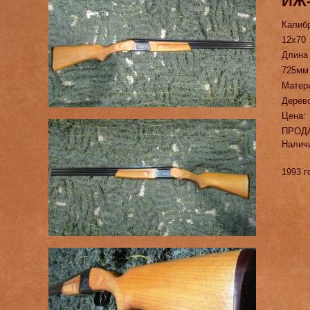
ИЖ
Калиб
12х70
Длина
725мм
Матер
Дерево
Цена:
ПРОД
Налич
1993 г