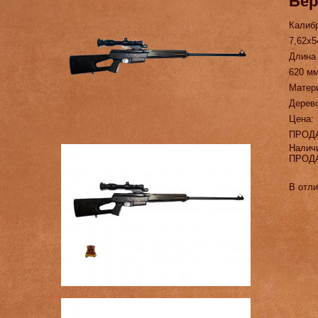
Бер
Калиб
7,62х5
Длина
620 м
Матер
Дерев
Цена:
ПРОД
Налич
ПРОД
В отл