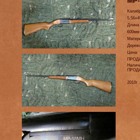
МР
Калиб
5,56х4
Длина
600мм
Матер
Дерев
Цена:
ПРОД
Налич
ПРОД
2010г 