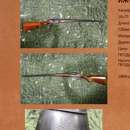
ИЖ
Калиб
16х70
Длина
720мм
Матер
Дерев
Цена:
ПРОД
Налич
ПРОД
1988го