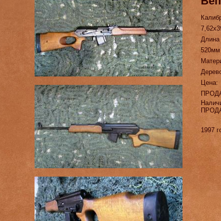
Веп
Калиб
7,62х3
Длина
520мм
Матер
Дерев
Цена:
ПРОД
Налич
ПРОД
1997 г