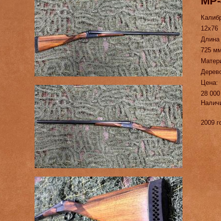
МР-
Калиб
12х76
Длина
725 м
Матер
Дерево
Цена:
28 000
Налич
2009 г