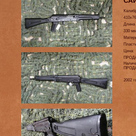
САЙ
Калиб
410х7
Длина
330 м
Матер
Пласт
Цена:
ПРОД
Налич
ПРОД
2002 г