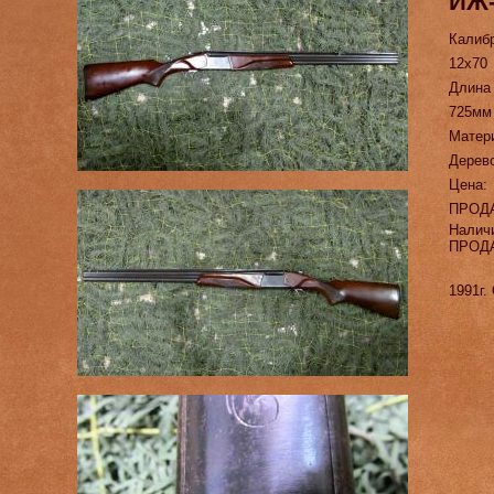
ИЖ
Калиб
12х70
Длина
725мм
Матер
Дерев
Цена:
ПРОД
Налич
ПРОД
1991г.