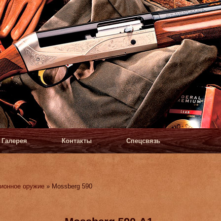
Галерея
Контакты
Спецсвязь
ионное оружие
» Mossberg 590