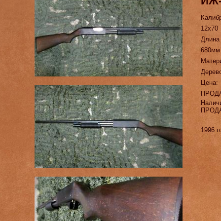
ИЖ-
Калиб
12х70
Длина
680мм
Матер
Дерев
Цена:
ПРОД
Налич
ПРОД
1996 г