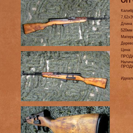
ОП
Калиб
7,62х3
Длина
520мм
Матер
Дерев
Цена:
ПРОД
Налич
ПРОД
Идеаль