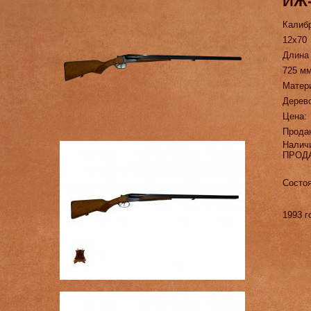
ИЖ-
Калиб
12х70
Длина
725 м
Матер
Дерев
Цена:
Прода
Налич
ПРОД
Состоя
1993 г