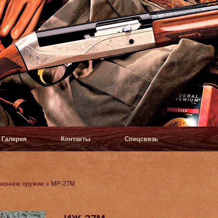
Галерея
Контакты
Спецсвязь
ионное оружие
» МР-27М