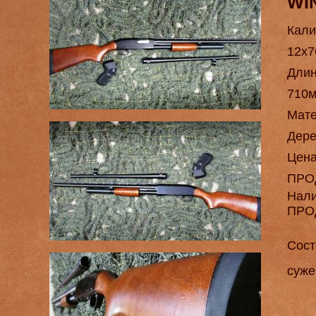
WI
Кали
12х7
Длин
710м
Мат
Дере
Цен
ПРО
Нал
ПРО
Сост
суже