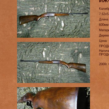
ИЖ-
Калиб
7,62х5
Длина
600мм
Матер
Дерев
Цена:
ПРОД
Налич
ПРОД
2000г.