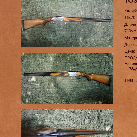
ТОЗ
Калиб
16х70
Длина
710мм
Матер
Дерево
Цена:
ПРОД
Налич
ПРОД
1998 г