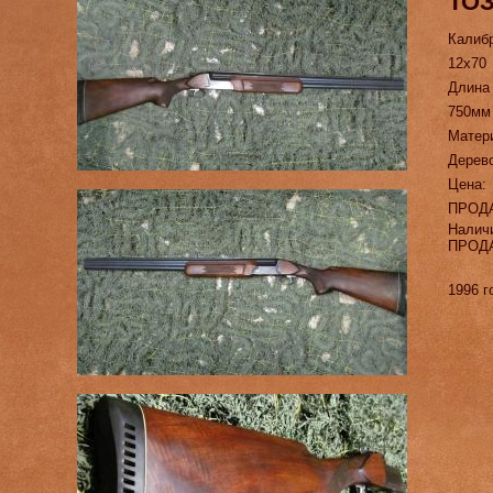
ТОЗ
Калиб
12х70
Длина
750мм
Матер
Дерев
Цена:
ПРОД
Налич
ПРОД
1996 г