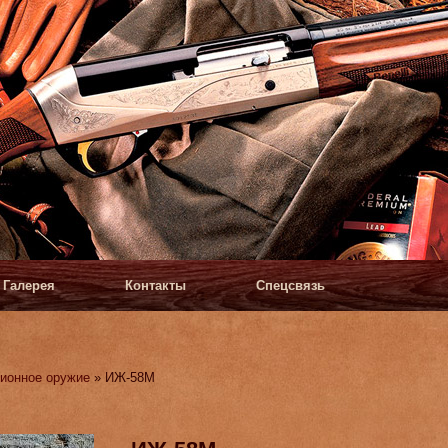
Галерея
Контакты
Спецсвязь
ионное оружие
» ИЖ-58М