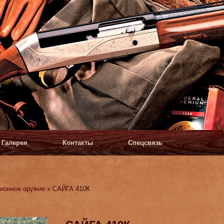
Галерея
Контакты
Спецсвязь
ионное оружие
» САЙГА 410К