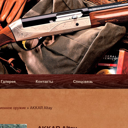
Галерея
Контакты
Спецсвязь
ионное оружие
» AKKAR Altay