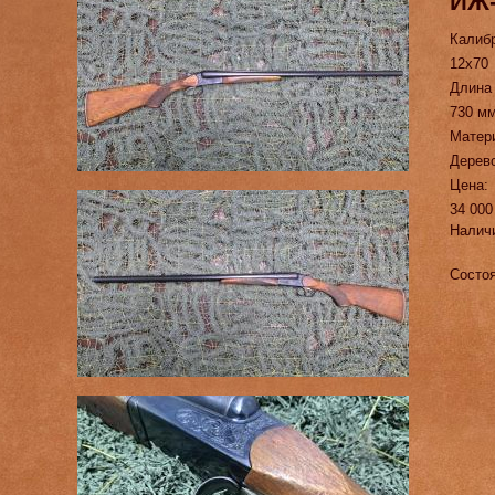
ИЖ
Калиб
12х70
Длина
730 м
Матер
Дерево
Цена:
34 000
Налич
Состоя