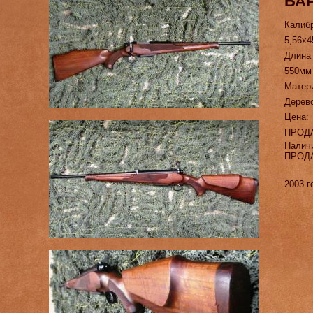
БАР
Калиб
5,56х4
Длина
550мм
Матер
Дерев
Цена:
ПРОД
Налич
ПРОД
2003 г