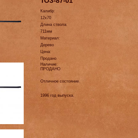
ТОЗ-87-01
Калибр:
12х70
Длина ствола:
711мм
Материал:
Дерево
Цена:
Продано
Наличие:
ПРОДАНО
Отличное состояние.
1996 год выпуска.