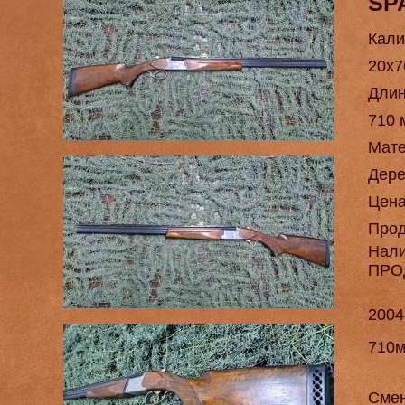
SP
Кали
20х7
Длин
710 
Мат
Дере
Цен
Про
Нал
ПРО
2004
710м
Смен