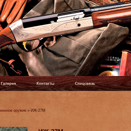
Галерея
Контакты
Спецсвязь
ионное оружие
» ИЖ-27М