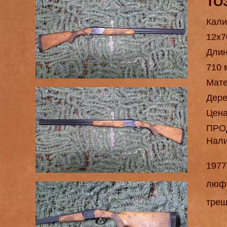
ТО
Кали
12х7
Длин
710 
Мат
Дере
Цен
ПРО
Нал
1977
люфт
трещ