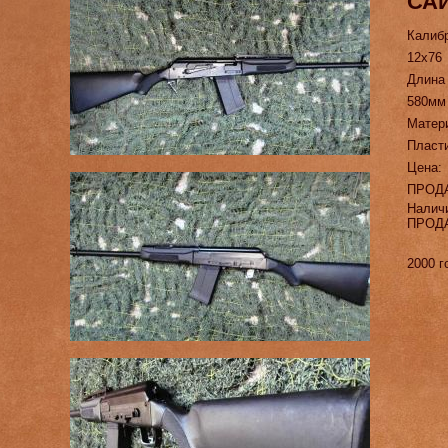
САЙ
Калиб
12х76
Длина
580мм
Матер
Пласт
Цена:
ПРОД
Налич
ПРОД
2000 г