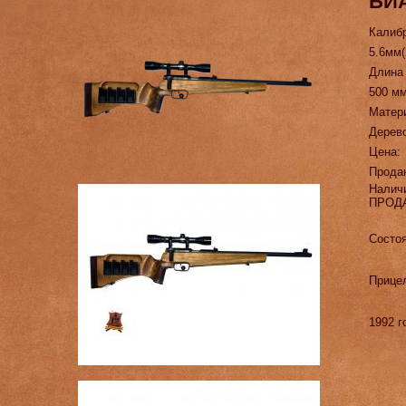
БИА
Калиб
5.6мм(
Длина
500 м
Матер
Дерев
Цена:
Прода
Налич
ПРОД
Состоя
Прице
1992 г