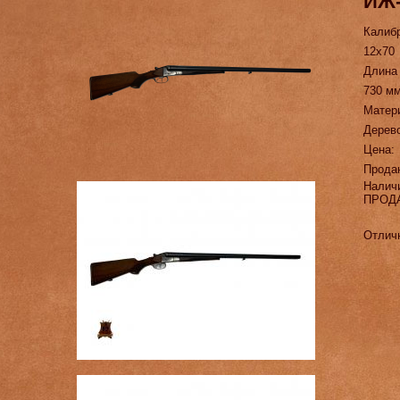
ИЖ-
Калиб
12х70
Длина
730 м
Матер
Дерев
Цена:
Прода
Налич
ПРОД
Отличн