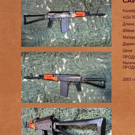
САЙ
Калиб
410х7
Длина
404мм
Матер
Дерев
Цена:
ПРОД
Налич
ПРОД
2003 г