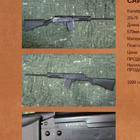
САЙ
Калиб
20х76
Длина
570мм
Матер
Пласт
Цена:
ПРОД
Налич
ПРОД
1999 г