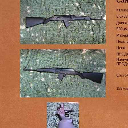
Сай
Калиб
5,6х39
Длина
520мм
Матер
Пласт
Цена:
ПРОД
Налич
ПРОД
Состоя
1997г.в