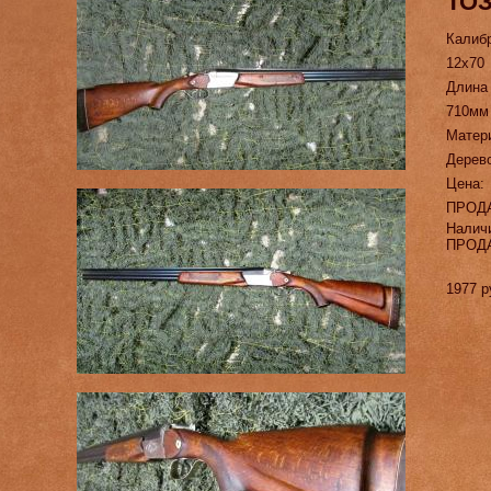
ТОЗ
Калиб
12х70
Длина
710мм
Матер
Дерев
Цена:
ПРОД
Налич
ПРОД
1977 р