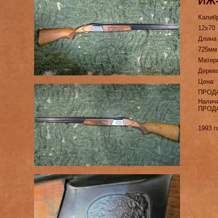
ИЖ
Калиб
12х70
Длина
725мм
Матер
Дерев
Цена:
ПРОД
Налич
ПРОД
1993 г